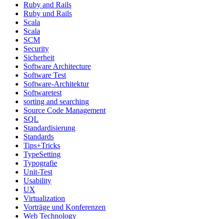
Ruby and Rails
Ruby und Rails
Scala
Scala
SCM
Security
Sicherheit
Software Architecture
Software Test
Software-Architektur
Softwaretest
sorting and searching
Source Code Management
SQL
Standardisierung
Standards
Tips+Tricks
TypeSetting
Typografie
Unit-Test
Usability
UX
Virtualization
Vorträge und Konferenzen
Web Technology