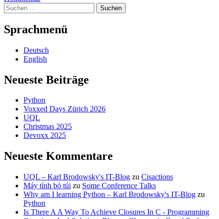
Suchen
New
nach:
Numeric
Type
Sprachmenü
Deutsch
English
Neueste Beiträge
Python
Voxxed Days Zürich 2026
UQL
Christmas 2025
Devoxx 2025
Neueste Kommentare
UQL – Karl Brodowsky's IT-Blog
zu
Cisactions
Máy tính bỏ túi
zu
Some Conference Talks
Why am I learning Python – Karl Brodowsky's IT-Blog
zu
Python
Is There A A Way To Achieve Closures In C - Programming