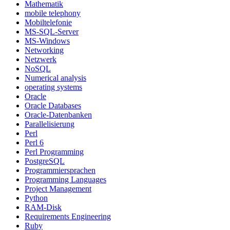
Mathematik
mobile telephony
Mobiltelefonie
MS-SQL-Server
MS-Windows
Networking
Netzwerk
NoSQL
Numerical analysis
operating systems
Oracle
Oracle Databases
Oracle-Datenbanken
Parallelisierung
Perl
Perl 6
Perl Programming
PostgreSQL
Programmiersprachen
Programming Languages
Project Management
Python
RAM-Disk
Requirements Engineering
Ruby