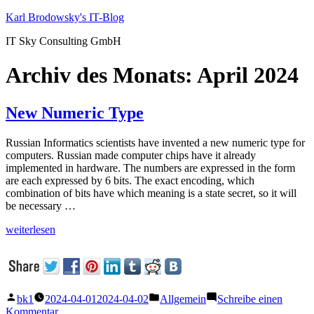
Zum
Karl Brodowsky's IT-Blog
Inhalt
IT Sky Consulting GmbH
springen
Archiv des Monats:
April 2024
New Numeric Type
Russian Informatics scientists have invented a new numeric type for
computers. Russian made computer chips have it already
implemented in hardware. The numbers are expressed in the form
are each expressed by 6 bits. The exact encoding, which
combination of bits have which meaning is a state secret, so it will
be necessary …
„New
weiterlesen
Numeric
Type“
Veröffentlicht
Veröffentlicht
bk1
2024-04-01
2024-04-02
Allgemein
Schreibe einen
von
unter
zu
Kommentar