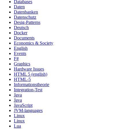
Databases
Daten
Datenbanken
Datenschutz
Desig-Patterns
Deutsch
Docker
Documents
Economics & Society
English
Events
F#
Graphics
Hardware Issues
HTML 5 (english)
HTML-5
Informationstheorie
Integration-Test
Java
Java
JavaScript
JVM-languages
Linux
Linux
Lua