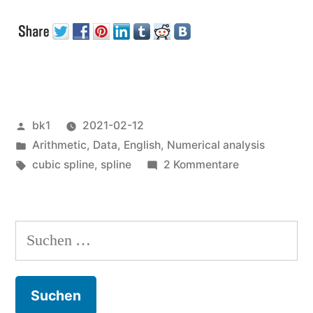
Approximation
(Mathematics)“
Veröffentlicht
bk1
2021-02-12
von
Veröffentlicht
Arithmetic
,
Data
,
English
,
Numerical analysis
unter
Schlagwörter:
zu
cubic spline
,
spline
2 Kommentare
Spline
Approximatio
(Mathematics
Suchen
nach: