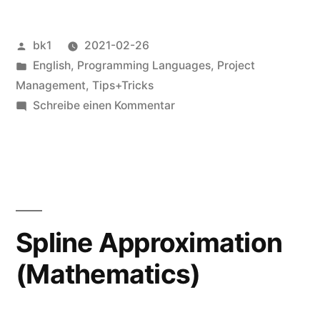
Veröffentlicht
bk1
2021-02-26
von
Veröffentlicht
English
,
Programming Languages
,
Project
unter
Management
,
Tips+Tricks
zu
Schreibe einen Kommentar
Code
Reviews
Spline Approximation
(Mathematics)