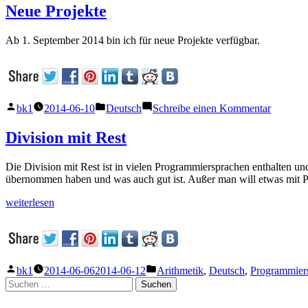
und
Neue Projekte
Setter
Ab 1. September 2014 bin ich für neue Projekte verfügbar.
Veröffentlicht
Veröffentlicht
zu
bk1
2014-06-10
Deutsch
Schreibe einen Kommentar
von
unter
Neue
Projekte
Division mit Rest
Die Division mit Rest ist in vielen Programmiersprachen enthalten un
übernommen haben und was auch gut ist. Außer man will etwas mit 
„Division
weiterlesen
mit
Rest“
Veröffentlicht
Veröffentlicht
bk1
2014-06-06
2014-06-12
Arithmetik
,
Deutsch
,
Programmier
von
unter
Suchen
nach: