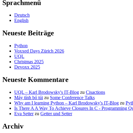
Sprachmenü
Deutsch
English
Neueste Beiträge
Python
Voxxed Days Zürich 2026
UQL
Christmas 2025
Devoxx 2025
Neueste Kommentare
UQL – Karl Brodowsky's IT-Blog
zu
Cisactions
Máy tính bỏ túi
zu
Some Conference Talks
Why am I learning Python – Karl Brodowsky's IT-Blog
zu
Pyt
Is There A A Way To Achieve Closures In C - Programming Qu
Eva Setter
zu
Getter und Setter
Archiv