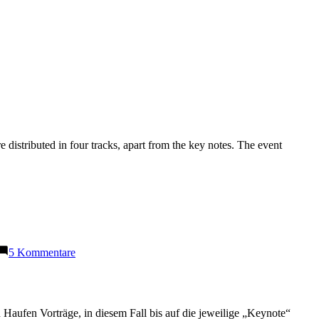
distributed in four tracks, apart from the key notes. The event
zu
5 Kommentare
Scala
Days
in
Berlin
 Haufen Vorträge, in diesem Fall bis auf die jeweilige „Keynote“
2014