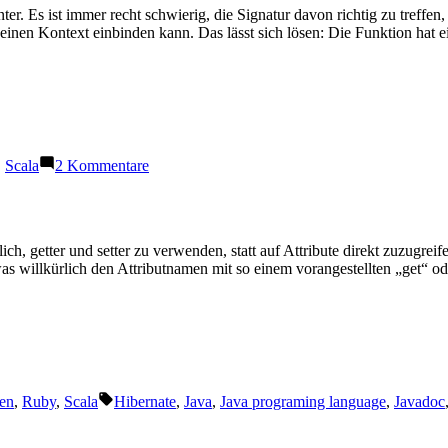
. Es ist immer recht schwierig, die Signatur davon richtig zu treffen, a
Scala
inen Kontext einbinden kann. Das lässt sich lösen: Die Funktion hat 
zu
,
Scala
2 Kommentare
Closures
III
(in
C)
lich, getter und setter zu verwenden, statt auf Attribute direkt zuzugreife
twas willkürlich den Attributnamen mit so einem vorangestellten „get“
Schlagwörter:
en
,
Ruby
,
Scala
Hibernate
,
Java
,
Java programing language
,
Javadoc