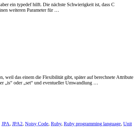
ber ein typedef hilft. Die nächste Schwierigkeit ist, dass C
einen weiteren Parameter für …
n, weil das einem die Flexibilität gibt, später auf berechnete Attribute
 oder „is“ oder „set“ und eventueller Umwandlung …
,
JPA
,
JPA2
,
Noisy Code
,
Ruby
,
Ruby programming language
,
Unit