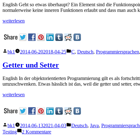
English Geht so etwas überhaupt? Ein Element sind die Funktionspointer
normalerweise keine inneren Funktionen erlaubt und dass man auch ke
„Closures
weiterlesen
III
(in
C)“
Veröffentlicht
Veröffentlicht
bk1
2014-06-20
2018-04-25
C
,
Deutsch
,
Programmiersprachen
von
unter
Getter und Setter
English In der objektorientierten Programmierung gilt es als fortschritt
umzuschwenken. Etwas hässlich ist das, weil die getter und setter, e
„Getter
weiterlesen
und
Setter“
Veröffentlicht
Veröffentlicht
bk1
2014-06-13
2021-04-03
Deutsch
,
Java
,
Programmiersprach
von
unter
zu
Testing
2 Kommentare
Getter