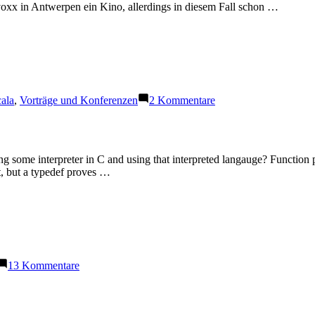
evoxx in Antwerpen ein Kino, allerdings in diesem Fall schon …
zu
ala
,
Vorträge und Konferenzen
2 Kommentare
Scala
Days
in
Berlin
ing some interpreter in C and using that interpreted langauge? Function p
2014
ght, but a typedef proves …
zu
13 Kommentare
Closures
in
C
and