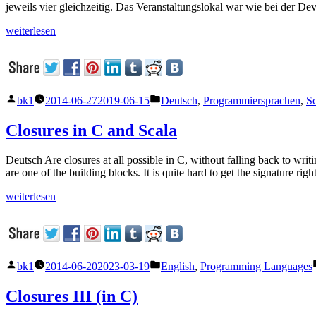
jeweils vier gleichzeitig. Das Veranstaltungslokal war wie bei der D
„Scala
weiterlesen
Days
in
Berlin
2014“
Veröffentlicht
Veröffentlicht
bk1
2014-06-27
2019-06-15
Deutsch
,
Programmiersprachen
,
Sc
von
unter
Closures in C and Scala
Deutsch Are closures at all possible in C, without falling back to writ
are one of the building blocks. It is quite hard to get the signature ri
„Closures
weiterlesen
in
C
and
Scala“
Veröffentlicht
Veröffentlicht
bk1
2014-06-20
2023-03-19
English
,
Programming Languages
von
unter
Closures III (in C)