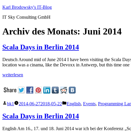
Zum
Karl Brodowsky's IT-Blog
Inhalt
IT Sky Consulting GmbH
springen
Archiv des Monats:
Juni 2014
Scala Days in Berlin 2014
Deutsch Around mid of June 2014 I have been visiting the Scala Days i
location was a cinama, like the Devoxx in Antwerp, but this time one
„Scala
weiterlesen
Days
in
Berlin
2014“
Veröffentlicht
Veröffentlicht
bk1
2014-06-27
2018-05-22
English
,
Events
,
Programming La
von
unter
Scala Days in Berlin 2014
English Am 16., 17. und 18. Juni 2014 war ich bei der Konferenz „Sca