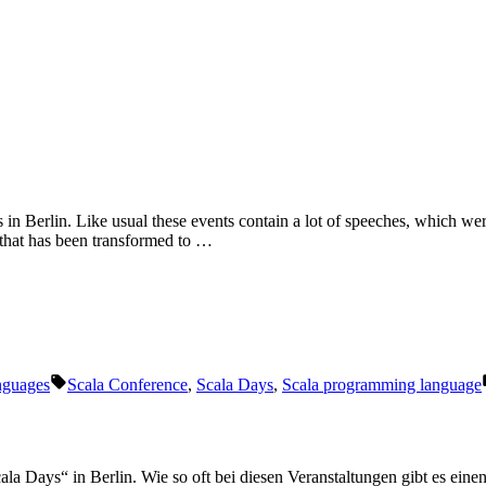
n Berlin. Like usual these events contain a lot of speeches, which were 
 that has been transformed to …
Schlagwörter:
nguages
Scala Conference
,
Scala Days
,
Scala programming language
la Days“ in Berlin. Wie so oft bei diesen Veranstaltungen gibt es einen