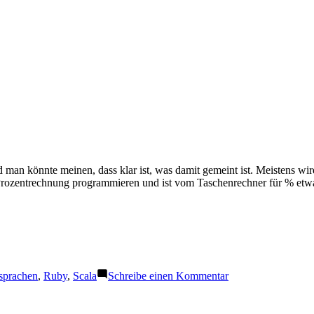
d man könnte meinen, dass klar ist, was damit gemeint ist. Meistens wi
Prozentrechnung programmieren und ist vom Taschenrechner für % et
zu
sprachen
,
Ruby
,
Scala
Schreibe einen Kommentar
Division
mit
Rest