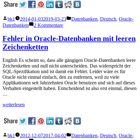
–
Behandlung
langlaufender
Veröffentlicht
Veröffentlicht
bk1
2014-01-03
2019-03-23
Datenbanken
,
Deutsch
,
Oracle-
SELECTs“
von
unter
zu
Datenbanken
2 Kommentare
Snapshot
too
Fehler in Oracle-Datenbanken mit leeren
old
Zeichenketten
–
Behandlung
langlaufender
English Es scheint so, dass alle gängigen Oracle-Datenbanken leere
SELECTs
Zeichenketten und null nicht unterscheiden. Das widerspricht der
SQL-Spezifikation und ist damit ein Fehler. Leider wäre es für
Oracle nicht einmal einfach, den zu entfernen, weil zu viele
Applikationen seit Jahrzehnten Oracle benutzen und sich auf dieses
Verhalten eingestellt haben. Entscheidend ist also erst einmal, diesen
…
„Fehler
weiterlesen
in
Oracle-
Datenbanken
mit
leeren
Veröffentlicht
Veröffentlicht
bk1
2012-12-07
2017-04-02
Datenbanken
,
Deutsch
,
Oracle-
Zeichenketten“