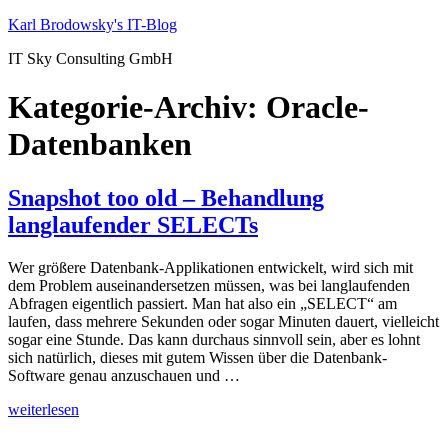
Zum
Karl Brodowsky's IT-Blog
Inhalt
IT Sky Consulting GmbH
springen
Kategorie-Archiv:
Oracle-
Datenbanken
Snapshot too old – Behandlung
langlaufender SELECTs
Wer größere Datenbank-Applikationen entwickelt, wird sich mit
dem Problem auseinandersetzen müssen, was bei langlaufenden
Abfragen eigentlich passiert. Man hat also ein „SELECT“ am
laufen, dass mehrere Sekunden oder sogar Minuten dauert, vielleicht
sogar eine Stunde. Das kann durchaus sinnvoll sein, aber es lohnt
sich natürlich, dieses mit gutem Wissen über die Datenbank-
Software genau anzuschauen und …
„Snapshot
weiterlesen
too
old