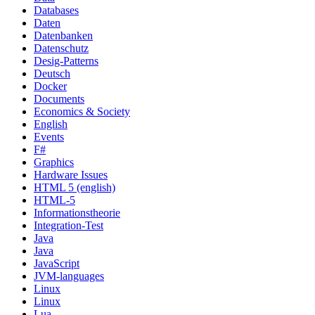
Databases
Daten
Datenbanken
Datenschutz
Desig-Patterns
Deutsch
Docker
Documents
Economics & Society
English
Events
F#
Graphics
Hardware Issues
HTML 5 (english)
HTML-5
Informationstheorie
Integration-Test
Java
Java
JavaScript
JVM-languages
Linux
Linux
Lua