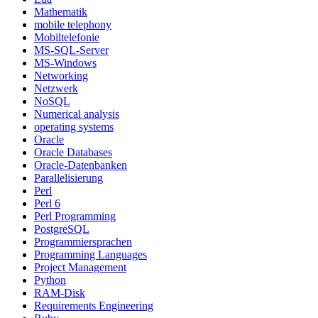
Mathematik
mobile telephony
Mobiltelefonie
MS-SQL-Server
MS-Windows
Networking
Netzwerk
NoSQL
Numerical analysis
operating systems
Oracle
Oracle Databases
Oracle-Datenbanken
Parallelisierung
Perl
Perl 6
Perl Programming
PostgreSQL
Programmiersprachen
Programming Languages
Project Management
Python
RAM-Disk
Requirements Engineering