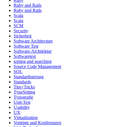
Ruby
Ruby and Rails
Ruby und Rails
Scala
Scala
SCM
Security
Sicherheit
Software Architecture
Software Test
Software-Architektur
Softwaretest
sorting and searching
Source Code Management
SQL
Standardisierung
Standards
Tips+Tricks
TypeSetting
Typografie
Unit-Test
Usability
UX
Virtualization
Vorträge und Konferenzen