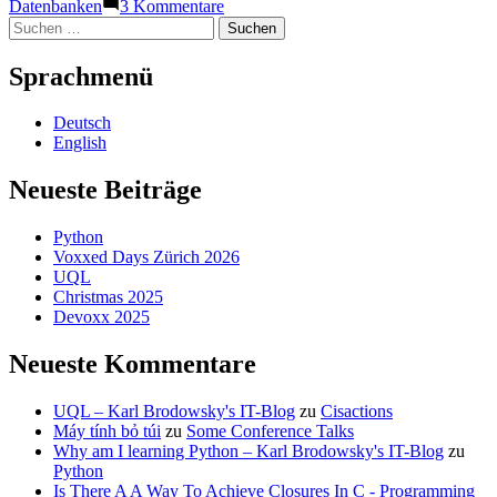
von
unter
zu
Datenbanken
3 Kommentare
Fehler
Suchen
in
nach:
Oracle-
Sprachmenü
Datenbanken
mit
leeren
Deutsch
Zeichenketten
English
Neueste Beiträge
Python
Voxxed Days Zürich 2026
UQL
Christmas 2025
Devoxx 2025
Neueste Kommentare
UQL – Karl Brodowsky's IT-Blog
zu
Cisactions
Máy tính bỏ túi
zu
Some Conference Talks
Why am I learning Python – Karl Brodowsky's IT-Blog
zu
Python
Is There A A Way To Achieve Closures In C - Programming