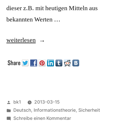
dieser z.B. mit heutigen Mitteln aus
bekannten Werten …
„Zufallszahlen“
weiterlesen
Veröffentlicht
bk1
2013-03-15
von
Veröffentlicht
Deutsch
,
Informationstheorie
,
Sicherheit
unter
zu
Schreibe einen Kommentar
Zufallszahlen