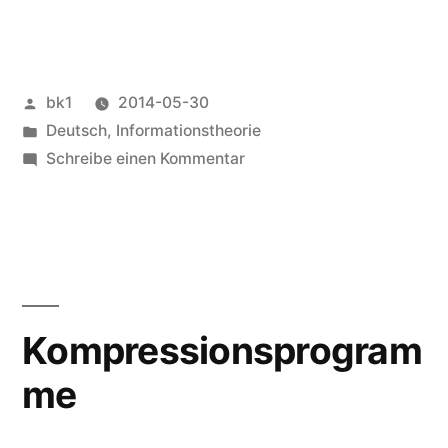
Veröffentlicht
bk1
2014-05-30
von
Veröffentlicht
Deutsch
,
Informationstheorie
unter
zu
Schreibe einen Kommentar
Millibytes
Kompressionsprogram
me