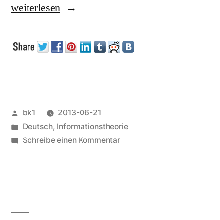
„Kompressionsprogramme“
weiterlesen
Veröffentlicht
bk1
2013-06-21
von
Veröffentlicht
Deutsch
,
Informationstheorie
unter
zu
Schreibe einen Kommentar
Kompressionsprogramme