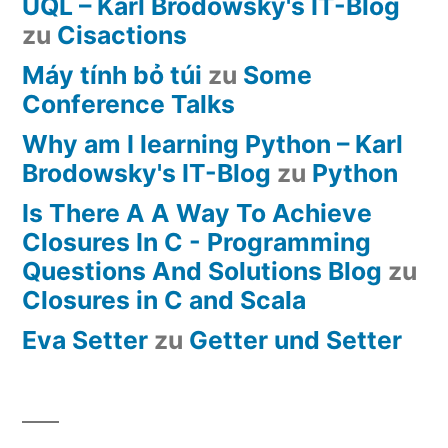
UQL – Karl Brodowsky's IT-Blog
zu
Cisactions
Máy tính bỏ túi
zu
Some
Conference Talks
Why am I learning Python – Karl
Brodowsky's IT-Blog
zu
Python
Is There A A Way To Achieve
Closures In C - Programming
Questions And Solutions Blog
zu
Closures in C and Scala
Eva Setter
zu
Getter und Setter