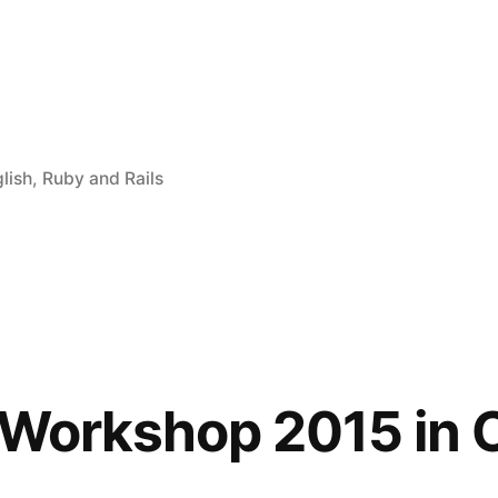
öffentlicht
lish
,
Ruby and Rails
er
ads
y
 Workshop 2015 in 