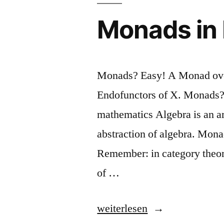
Monads in
Monads? Easy! A Monad over
Endofunctors of X. Monads?
mathematics Algebra is an a
abstraction of algebra. Mona
Remember: in category theory
of …
„Monads
weiterlesen