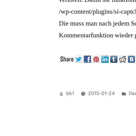
/wp-content/plugins/si-capt
Die muss man nach jedem Sof
Kommentarfunktion wieder 
Veröffentlicht
Ver
bk1
2015-01-24
De
von
unt