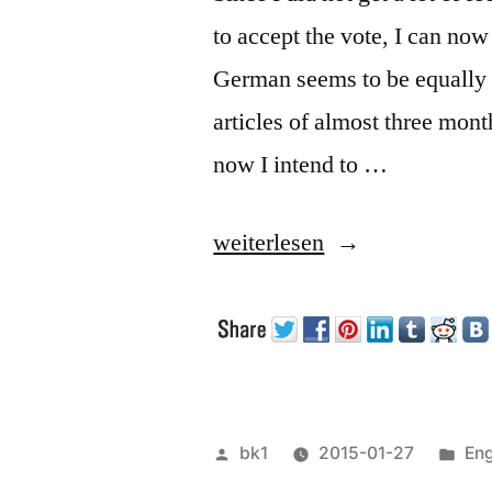
to accept the vote, I can now
German seems to be equally 
articles of almost three mon
now I intend to …
„The
weiterlesen
language
issue“
Veröffentlicht
Ver
bk1
2015-01-27
Eng
von
unt