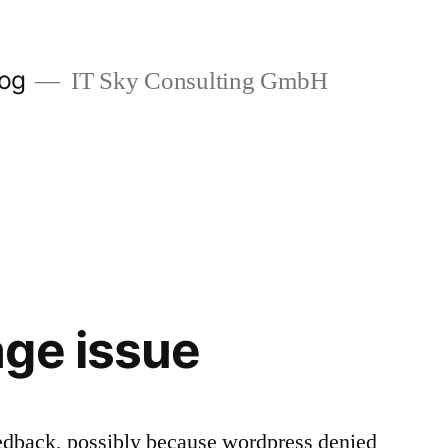
log
IT Sky Consulting GmbH
ge issue
 feedback, possibly because wordpress denied