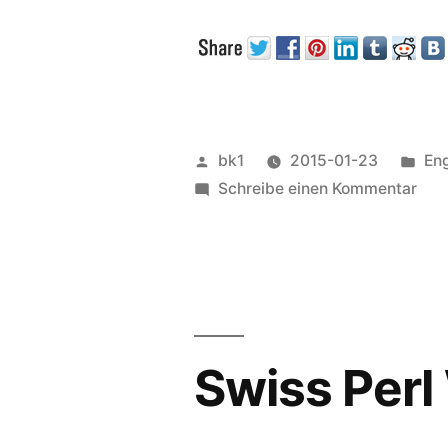
in
Ruby“
Veröffentlicht
Ver
bk1
2015-01-23
Eng
von
zu
unt
Schreibe einen Kommentar
Mon
in
Rub
Swiss Perl