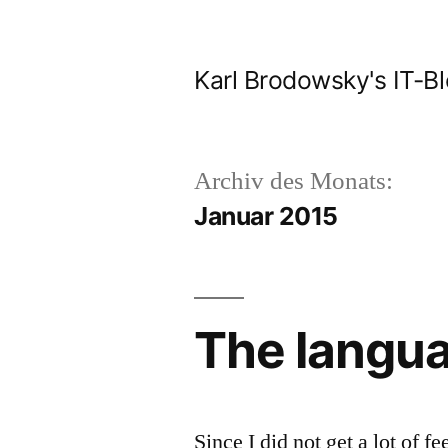
Zum
Inhalt
Karl Brodowsky's IT-B
springen
Archiv des Monats:
Januar 2015
The langua
Since I did not get a lot of