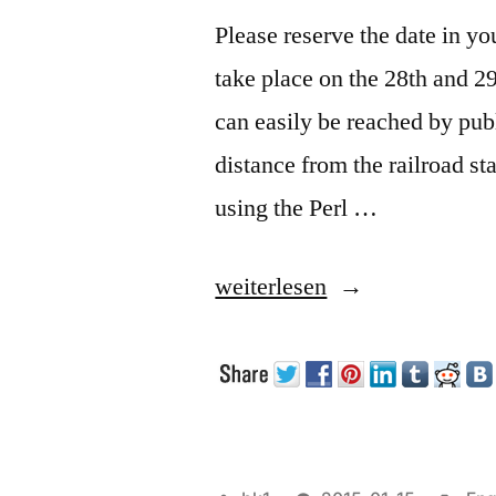
Please reserve the date in y
take place on the 28th and 2
can easily be reached by pub
distance from the railroad sta
using the Perl …
„Swiss
weiterlesen
Perl
Workshop
2015
in