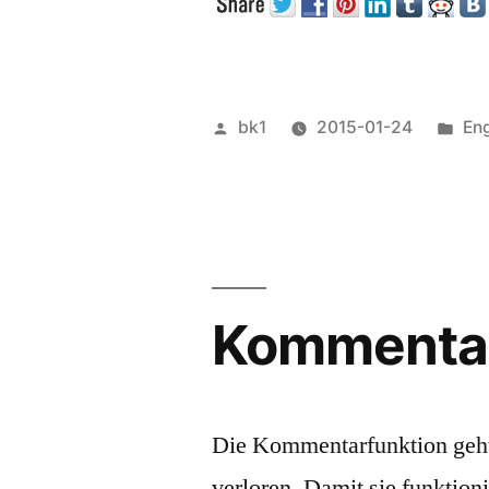
Veröffentlicht
Ver
bk1
2015-01-24
Eng
von
unt
Kommentar
Die Kommentarfunktion geh
verloren. Damit sie funktion