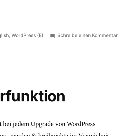
öffentlicht
zu
lish
,
WordPress (E)
Schreibe einen Kommentar
er
Comme
Function
funktion
t bei jedem Upgrade von WordPress
iert, werden Schreibrechte im Verzeichnis