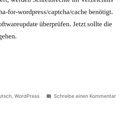
cha-for-wordpress/captcha/cache benötigt.
twareupdate überprüfen. Jetzt sollte die
gehen.
öffentlicht
zu
utsch
,
WordPress
Schreibe einen Kommentar
er
Kommentar