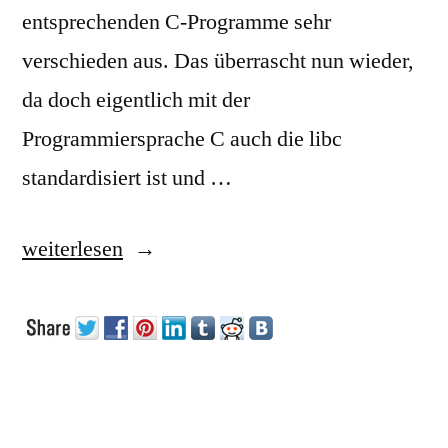
entsprechenden C-Programme sehr
verschieden aus. Das überrascht nun wieder,
da doch eigentlich mit der
Programmiersprache C auch die libc
standardisiert ist und …
„Systemprogrammierung
weiterlesen
für
Posix
und
Win32“