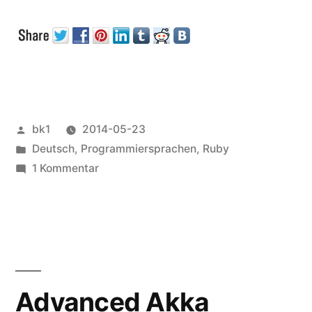
in
Ruby“
Veröffentlicht
bk1
2014-05-23
von
Veröffentlicht
Deutsch
,
Programmiersprachen
,
Ruby
unter
zu
1 Kommentar
Flashsort
in
Ruby
Advanced Akka