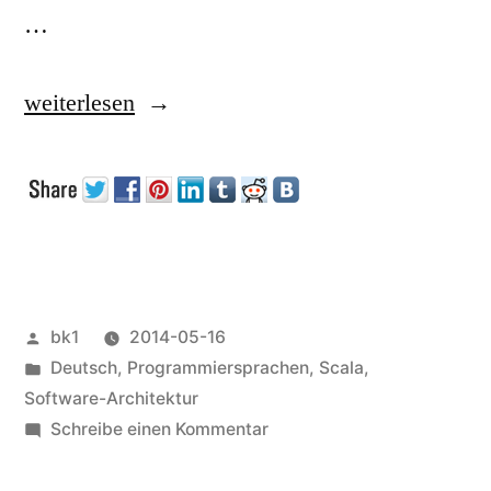
…
„Advanced
weiterlesen
Akka“
Veröffentlicht
bk1
2014-05-16
von
Veröffentlicht
Deutsch
,
Programmiersprachen
,
Scala
,
unter
Software-Architektur
zu
Schreibe einen Kommentar
Advanced
Akka