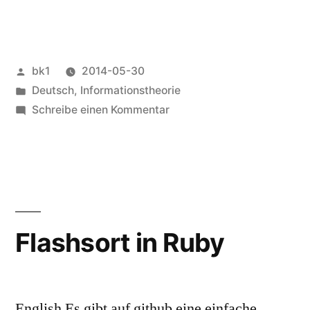
Veröffentlicht
bk1
2014-05-30
von
Veröffentlicht
Deutsch
,
Informationstheorie
unter
zu
Schreibe einen Kommentar
Millibytes
Flashsort in Ruby
English Es gibt auf github eine einfache