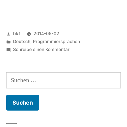
Typisierung“
Veröffentlicht
bk1
2014-05-02
von
Veröffentlicht
Deutsch
,
Programmiersprachen
unter
zu
Schreibe einen Kommentar
Statische
und
dynamische
Suchen
Typisierung
nach: