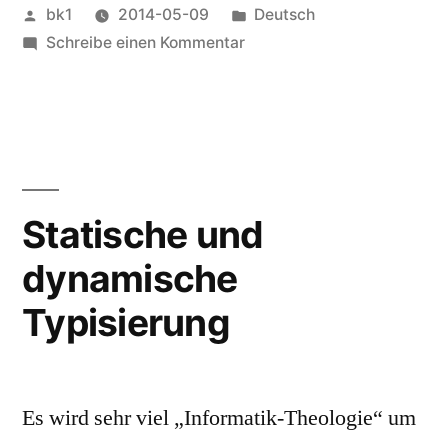
Veröffentlicht
Veröffentlicht
bk1
2014-05-09
Deutsch
von
zu
unter
Schreibe einen Kommentar
Systemprogrammierung
für
Posix
und
Win32
Statische und
dynamische
Typisierung
Es wird sehr viel „Informatik-Theologie“ um