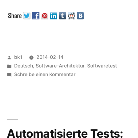
von
Software“
Veröffentlicht
bk1
2014-02-14
von
Veröffentlicht
Deutsch
,
Software-Architektur
,
Softwaretest
unter
zu
Schreibe einen Kommentar
Testbarkeit
von
Software
Automatisierte Tests: