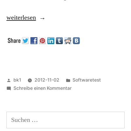
„Automatisierte
weiterlesen
Tests:
Unit-
Tests“
Veröffentlicht
Veröffentlicht
bk1
2012-11-02
Softwaretest
von
zu
unter
Schreibe einen Kommentar
Automatisierte
Tests:
Unit-
Suchen
Tests
nach: