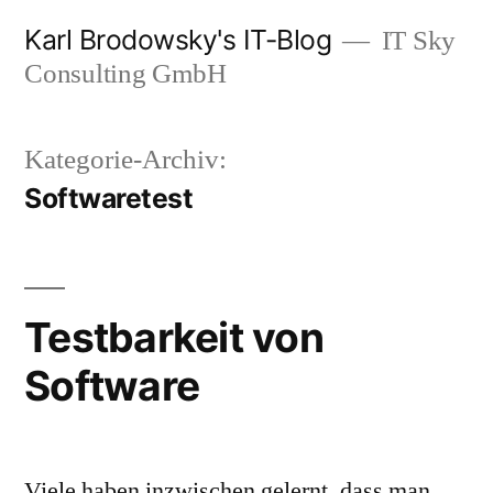
Zum
Karl Brodowsky's IT-Blog
IT Sky
Inhalt
Consulting GmbH
springen
Kategorie-Archiv:
Softwaretest
Testbarkeit von
Software
Viele haben inzwischen gelernt, dass man