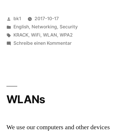
Veröffentlicht
bk1
2017-10-17
von
Veröffentlicht
English
,
Networking
,
Security
unter
Schlagwörter:
KRACK
,
WiFi
,
WLAN
,
WPA2
zu
Schreibe einen Kommentar
WPA2
compromised
WLANs
We use our computers and other devices