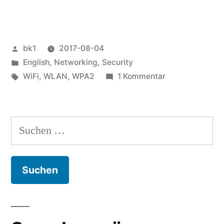
Veröffentlicht
bk1
2017-08-04
von
Veröffentlicht
English
,
Networking
,
Security
unter
Schlagwörter:
zu
WiFi
,
WLAN
,
WPA2
1 Kommentar
WLANs
Suchen
nach: