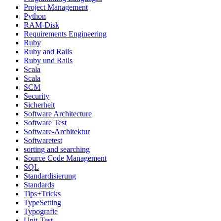
Project Management
Python
RAM-Disk
Requirements Engineering
Ruby
Ruby and Rails
Ruby und Rails
Scala
Scala
SCM
Security
Sicherheit
Software Architecture
Software Test
Software-Architektur
Softwaretest
sorting and searching
Source Code Management
SQL
Standardisierung
Standards
Tips+Tricks
TypeSetting
Typografie
Unit-Test