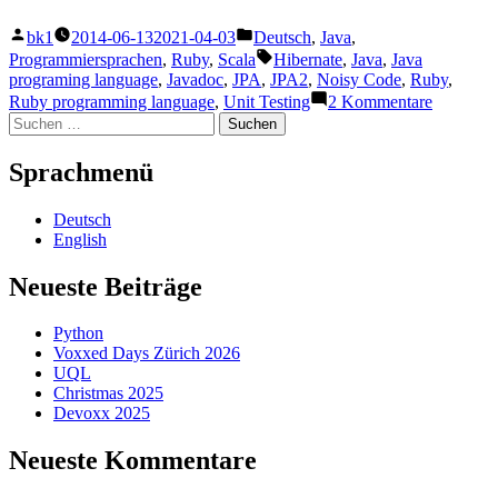
Veröffentlicht
Veröffentlicht
bk1
2014-06-13
2021-04-03
Deutsch
,
Java
,
von
unter
Schlagwörter:
Programmiersprachen
,
Ruby
,
Scala
Hibernate
,
Java
,
Java
programing language
,
Javadoc
,
JPA
,
JPA2
,
Noisy Code
,
Ruby
,
zu
Ruby programming language
,
Unit Testing
2 Kommentare
Getter
Suchen
und
nach:
Setter
Sprachmenü
Deutsch
English
Neueste Beiträge
Python
Voxxed Days Zürich 2026
UQL
Christmas 2025
Devoxx 2025
Neueste Kommentare