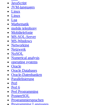
JavaScript
JVM-languages
Linux
Linux
Lua
Mathematik
mobile telephony
Mobiltelefonie
MS-SQL-Server
MS-Windows
Networking
Netzwerk
NoSQL
Numerical analysis
operating systems
Oracle
Oracle Databases
Oracle-Datenbanken
Parallelisierung
Perl
Perl 6
Perl Programming
PostgreSQL
Programmiersprachen
Programming Languages