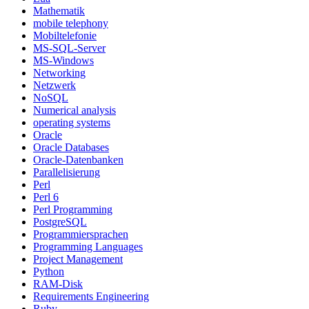
Mathematik
mobile telephony
Mobiltelefonie
MS-SQL-Server
MS-Windows
Networking
Netzwerk
NoSQL
Numerical analysis
operating systems
Oracle
Oracle Databases
Oracle-Datenbanken
Parallelisierung
Perl
Perl 6
Perl Programming
PostgreSQL
Programmiersprachen
Programming Languages
Project Management
Python
RAM-Disk
Requirements Engineering
Ruby