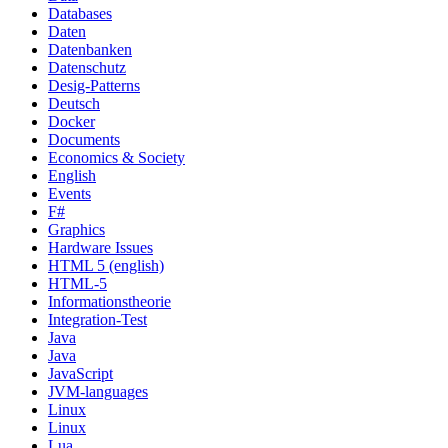
Databases
Daten
Datenbanken
Datenschutz
Desig-Patterns
Deutsch
Docker
Documents
Economics & Society
English
Events
F#
Graphics
Hardware Issues
HTML 5 (english)
HTML-5
Informationstheorie
Integration-Test
Java
Java
JavaScript
JVM-languages
Linux
Linux
Lua