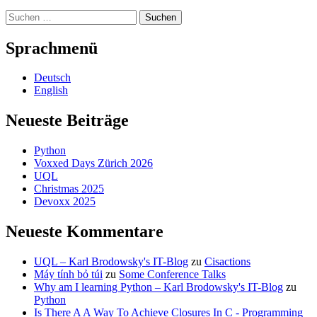
Suchen
nach:
Sprachmenü
Deutsch
English
Neueste Beiträge
Python
Voxxed Days Zürich 2026
UQL
Christmas 2025
Devoxx 2025
Neueste Kommentare
UQL – Karl Brodowsky's IT-Blog
zu
Cisactions
Máy tính bỏ túi
zu
Some Conference Talks
Why am I learning Python – Karl Brodowsky's IT-Blog
zu
Python
Is There A A Way To Achieve Closures In C - Programming