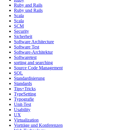
Ruby and Rails
Ruby und Rails
Scala
Scala
SCM
Security
Sicherheit
Software Architecture
Software Test
Software-Architektur
Softwaretest
sorting and searching
Source Code Management
SQL
Standardisierung
Standards
Tips+Tricks
TypeSetting
Typografie
Unit-Test
Usability
UX
Virtualization
Vorträge und Konferenzen