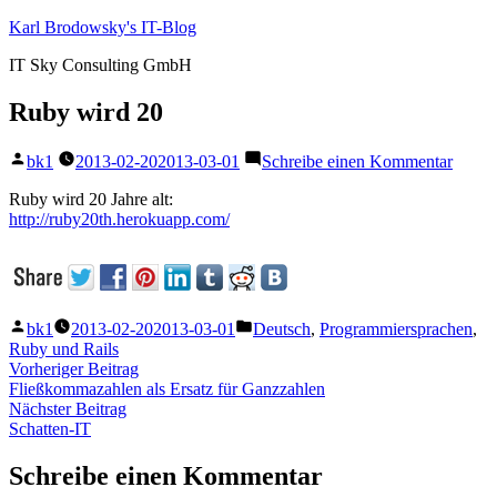
Zum
Karl Brodowsky's IT-Blog
Inhalt
IT Sky Consulting GmbH
springen
Ruby wird 20
Veröffentlicht
zu
bk1
2013-02-20
2013-03-01
Schreibe einen Kommentar
von
Ruby
wird
Ruby wird 20 Jahre alt:
20
http://ruby20th.herokuapp.com/
Veröffentlicht
Veröffentlicht
bk1
2013-02-20
2013-03-01
Deutsch
,
Programmiersprachen
,
von
unter
Ruby und Rails
Beitragsnavigation
Vorheriger
Vorheriger Beitrag
Beitrag:
Fließkommazahlen als Ersatz für Ganzzahlen
Nächster
Nächster Beitrag
Beitrag:
Schatten-IT
Schreibe einen Kommentar