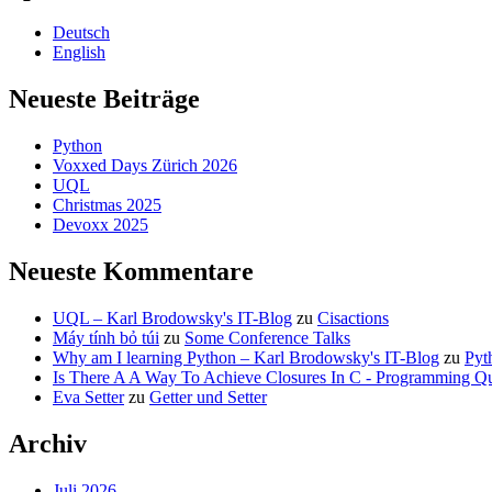
Deutsch
English
Neueste Beiträge
Python
Voxxed Days Zürich 2026
UQL
Christmas 2025
Devoxx 2025
Neueste Kommentare
UQL – Karl Brodowsky's IT-Blog
zu
Cisactions
Máy tính bỏ túi
zu
Some Conference Talks
Why am I learning Python – Karl Brodowsky's IT-Blog
zu
Pyt
Is There A A Way To Achieve Closures In C - Programming Qu
Eva Setter
zu
Getter und Setter
Archiv
Juli 2026