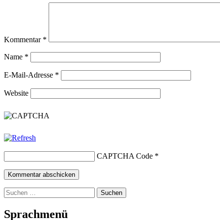
Kommentar
*
Name
*
E-Mail-Adresse
*
Website
CAPTCHA Code
*
Suchen
nach:
Sprachmenü