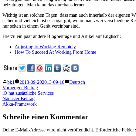
beizutragen. Man kann das durchaus lernen.
Wichtig ist an solchen Tagen, dass man auch innerhalb der eigenen Wo
sicher und vielleicht ist es sogar gut, wenn man zwei verschiedene Re
nur selten in einem Gerät vereinbar sind.
Hierzu ein paar andere Blogbeiträge und Artikel auf Englisch:
Adjusting to Working Remotely
How To Succeed At Working From Home
Veröffentlicht
Veröffentlicht
bk1
2013-09-20
2013-09-16
Deutsch
von
unter
Beitragsnavigation
Vorheriger
Vorheriger Beitrag
Beitrag:
iO hat zusätzliche Services
Nächster
Nächster Beitrag
Beitrag:
Akka-Framework
Schreibe einen Kommentar
Deine E-Mail-Adresse wird nicht veröffentlicht.
Erforderliche Felder 