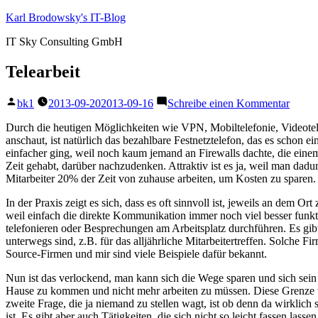
Zum
Karl Brodowsky's IT-Blog
Inhalt
IT Sky Consulting GmbH
springen
Telearbeit
Veröffentlicht
zu
bk1
2013-09-20
2013-09-16
Schreibe einen Kommentar
von
Telear
Durch die heutigen Möglichkeiten wie VPN, Mobiltelefonie, Videotel
anschaut, ist natürlich das bezahlbare Festnetztelefon, das es schon e
einfacher ging, weil noch kaum jemand an Firewalls dachte, die ein
Zeit gehabt, darüber nachzudenken. Attraktiv ist es ja, weil man dad
Mitarbeiter 20% der Zeit von zuhause arbeiten, um Kosten zu sparen.
In der Praxis zeigt es sich, dass es oft sinnvoll ist, jeweils an dem Or
weil einfach die direkte Kommunikation immer noch viel besser funktio
telefonieren oder Besprechungen am Arbeitsplatz durchführen. Es gibt 
unterwegs sind, z.B. für das alljährliche Mitarbeitertreffen. Solche 
Source-Firmen und mir sind viele Beispiele dafür bekannt.
Nun ist das verlockend, man kann sich die Wege sparen und sich sein B
Hause zu kommen und nicht mehr arbeiten zu müssen. Diese Grenze ve
zweite Frage, die ja niemand zu stellen wagt, ist ob denn da wirklich
ist. Es gibt aber auch Tätigkeiten, die sich nicht so leicht fassen las