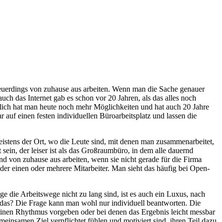
neuerdings von zuhause aus arbeiten. Wenn man die Sache genauer
auch das Internet gab es schon vor 20 Jahren, als das alles noch
rlich hat man heute noch mehr Möglichkeiten und hat auch 20 Jahre
auf einen festen individuellen Büroarbeitsplatz und lassen die
ist meistens der Ort, wo die Leute sind, mit denen man zusammenarbeitet,
sein, der leiser ist als das Großraumbüro, in dem alle dauernd
rnd von zuhause aus arbeiten, wenn sie nicht gerade für die Firma
änder einen oder mehrere Mitarbeiter. Man sieht das häufig bei Open-
ge die Arbeitswege nicht zu lang sind, ist es auch ein Luxus, nach
das? Die Frage kann man wohl nur individuell beantworten. Die
on einen Rhythmus vorgeben oder bei denen das Ergebnis leicht messbar
gemeinsamen Ziel verpflichtet fühlen und motiviert sind, ihren Teil dazu