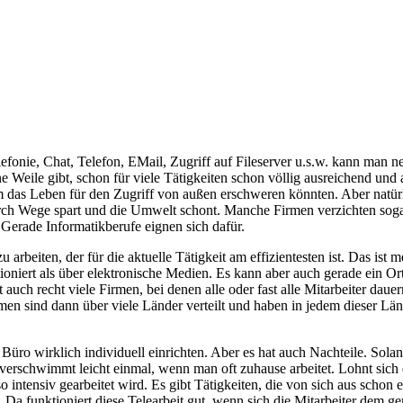
beit
efonie, Chat, Telefon, EMail, Zugriff auf Fileserver u.s.w. kann man 
ine Weile gibt, schon für viele Tätigkeiten schon völlig ausreichend und 
em das Leben für den Zugriff von außen erschweren könnten. Aber natü
urch Wege spart und die Umwelt schont. Manche Firmen verzichten sogar 
 Gerade Informatikberufe eignen sich dafür.
t zu arbeiten, der für die aktuelle Tätigkeit am effizientesten ist. Das 
niert als über elektronische Medien. Es kann aber auch gerade ein Ort 
auch recht viele Firmen, bei denen alle oder fast alle Mitarbeiter daue
Firmen sind dann über viele Länder verteilt und haben in jedem dieser L
üro wirklich individuell einrichten. Aber es hat auch Nachteile. Solan
rschwimmt leicht einmal, wenn man oft zuhause arbeitet. Lohnt sich 
 so intensiv gearbeitet wird. Es gibt Tätigkeiten, die von sich aus sch
sen. Da funktioniert diese Telearbeit gut, wenn sich die Mitarbeiter dem 