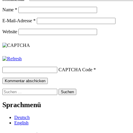
Name
*
E-Mail-Adresse
*
Website
CAPTCHA Code
*
Suchen
nach:
Sprachmenü
Deutsch
English