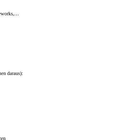
meworks,…
nen daraus):
zen