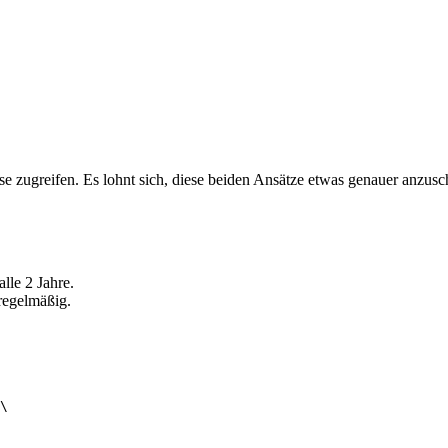
ds
se zugreifen. Es lohnt sich, diese beiden Ansätze etwas genauer anzus
sse
lle 2 Jahre.
regelmäßig.
\
