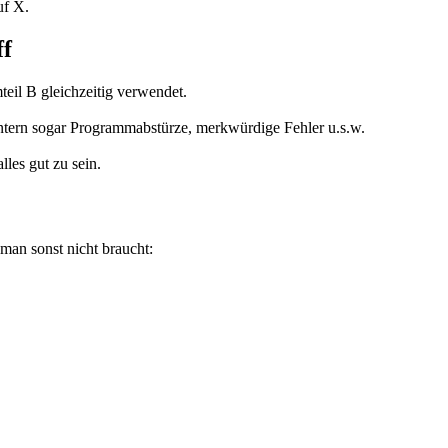
uf X.
ff
eil B gleichzeitig verwendet.
ntern sogar Programmabstürze, merkwürdige Fehler u.s.w.
lles gut zu sein.
man sonst nicht braucht: