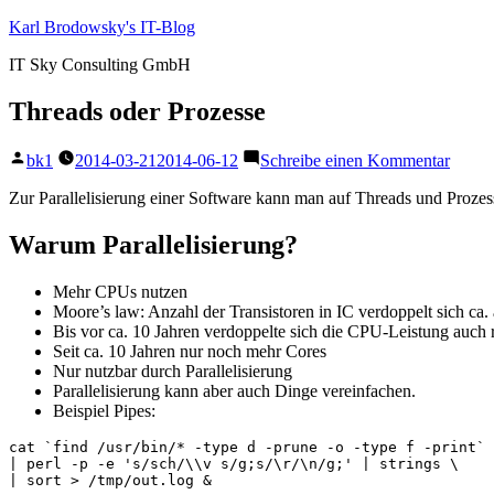
Zum
Karl Brodowsky's IT-Blog
Inhalt
IT Sky Consulting GmbH
springen
Threads oder Prozesse
Veröffentlicht
zu
bk1
2014-03-21
2014-06-12
Schreibe einen Kommentar
von
Threa
oder
Zur Parallelisierung einer Software kann man auf Threads und Prozes
Proze
Warum Parallelisierung?
Mehr CPUs nutzen
Moore’s law: Anzahl der Transistoren in IC verdoppelt sich ca. a
Bis vor ca. 10 Jahren verdoppelte sich die CPU-Leistung auch 
Seit ca. 10 Jahren nur noch mehr Cores
Nur nutzbar durch Parallelisierung
Parallelisierung kann aber auch Dinge vereinfachen.
Beispiel Pipes:
cat `find /usr/bin/* -type d -prune -o -type f -print` 
| perl -p -e 's/sch/\\v s/g;s/\r/\n/g;' | strings \
