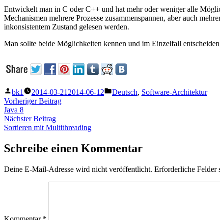
Entwickelt man in C oder C++ und hat mehr oder weniger alle Mögli
Mechanismen mehrere Prozesse zusammenspannen, aber auch mehrere 
inkonsistentem Zustand gelesen werden.
Man sollte beide Möglichkeiten kennen und im Einzelfall entscheiden
Veröffentlicht
Veröffentlicht
bk1
2014-03-21
2014-06-12
Deutsch
,
Software-Architektur
von
unter
Beitragsnavigation
Vorheriger
Vorheriger Beitrag
Beitrag:
Java 8
Nächster
Nächster Beitrag
Beitrag:
Sortieren mit Multithreading
Schreibe einen Kommentar
Deine E-Mail-Adresse wird nicht veröffentlicht.
Erforderliche Felder 
Kommentar
*