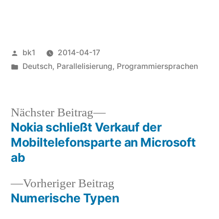
Veröffentlicht
bk1
2014-04-17
von
Veröffentlicht
Deutsch
,
Parallelisierung
,
Programmiersprachen
unter
Nächster
Nächster Beitrag
Beitrag:
Nokia schließt Verkauf der
Beitragsnavigation
Mobiltelefonsparte an Microsoft
ab
Vorheriger
Vorheriger Beitrag
Beitrag:
Numerische Typen