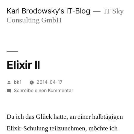
Zum
Karl Brodowsky's IT-Blog
IT Sky
Inhalt
Consulting GmbH
springen
Elixir II
Veröffentlicht
bk1
2014-04-17
von
zu
Schreibe einen Kommentar
Elixir
II
Da ich das Glück hatte, an einer halbtägigen
Elixir-Schulung teilzunehmen, möchte ich