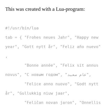
This was created with a Lua-program:
#!/usr/bin/lua
tab = { "Frohes neues Jahr", "Happy new
year", "Gott nytt år", "Feliz año nuevo"
,
"Bonne année", "Felix sit annus
novus", "С новым годом", "عام سعيد",
"Felice anno nuovo", "Godt nytt
år", "Gullukkig niuw jaar",
"Feliĉan novan jaron", "Onnellis