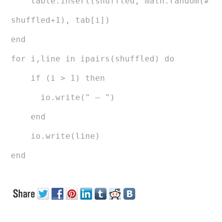
table.insert(shuffled, math.random(#
shuffled+1), tab[i])
end
for i,line in ipairs(shuffled) do
if (i > 1) then
io.write(" — ")
end
io.write(line)
end