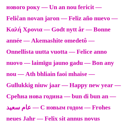
New
нового року — Un an nou fericit —
Year
Feliĉan novan jaron — Feliz año nuevo —
Καλή Χρονια — Godt nytt år — Bonne
année — Akemashite omedetô —
Onnellista uutta vuotta — Felice anno
nuovo — laimīgu jauno gadu — Bon any
nou — Ath bhliain faoi mhaise —
Gullukkig niuw jaar — Happy new year —
Срећна нова година — bun di bun an —
عام سعيد — С новым годом — Frohes
neues Jahr — Felix sit annus novus