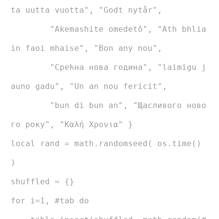
ta uutta vuotta", "Godt nytår",
"Akemashite omedetô", "Ath bhlia
in faoi mhaise", "Bon any nou",
"Срећна нова година", "laimīgu j
auno gadu", "Un an nou fericit",
"bun di bun an", "Щасливого ново
го року", "Καλή Χρονια" }
local rand = math.randomseed( os.time()
)
shuffled = {}
for i=1, #tab do