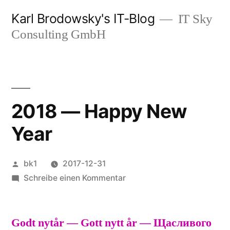
Zum
Karl Brodowsky's IT-Blog
IT Sky
Inhalt
Consulting GmbH
springen
2018 — Happy New
Year
Veröffentlicht
bk1
2017-12-31
von
zu
Schreibe einen Kommentar
2018
—
Godt nytår — Gott nytt år — Щасливого
Happy