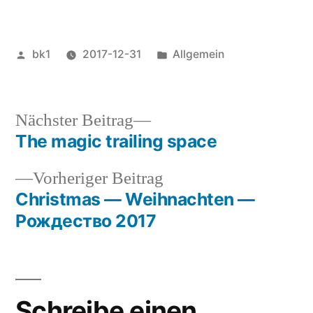
Veröffentlicht
Veröffentlicht
bk1
2017-12-31
Allgemein
von
unter
Nächster
Nächster Beitrag
Beitrag:
The magic trailing space
Beitragsnavigation
Vorheriger
Vorheriger Beitrag
Beitrag:
Christmas — Weihnachten —
Рождество 2017
Schreibe einen