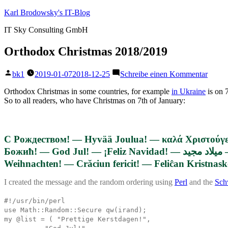
Zum
Karl Brodowsky's IT-Blog
Inhalt
IT Sky Consulting GmbH
springen
Orthodox Christmas 2018/2019
Veröffentlicht
zu
bk1
2019-01-07
2018-12-25
Schreibe einen Kommentar
von
Ortho
Chris
Orthodox Christmas in some countries, for example
in Ukraine
is on 7
2018/
So to all readers, who have Christmas on 7th of January:
С Рождеством! — Hyvää Joulua! — καλά Χριστούγεν
Божић! — God Jul! — ¡Feliz Navidad! — ميلاد مجيد — クリスマスおめでとう ; メリークリスマス — Natale hilare! — Joyeux Noël! — God Jul! — Frohe
Weihnachten! — Crăciun fericit! — Feliĉan Kristnas
I created the message and the random ordering using
Perl
and the
Sch
#!/usr/bin/perl
use Math::Random::Secure qw(irand);
my @list = ( "Prettige Kerstdagen!",