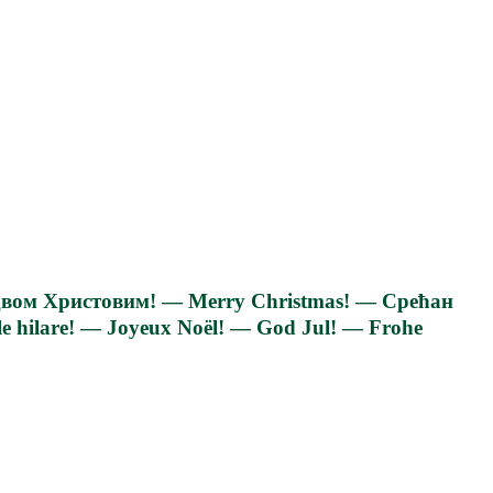
iздвом Христовим! — Merry Christmas! — Срећан