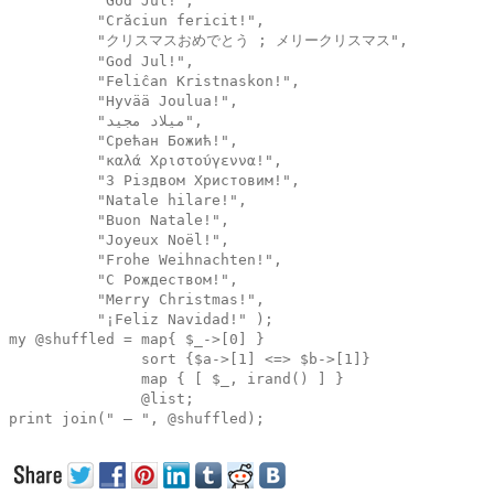
"God Jul!",
"Crăciun fericit!",
"クリスマスおめでとう ; メリークリスマス",
"God Jul!",
"Feliĉan Kristnaskon!",
"Hyvää Joulua!",
"ميلاد مجيد",
"Срећан Божић!",
"καλά Χριστούγεννα!",
"З Рiздвом Христовим!",
"Natale hilare!",
"Buon Natale!",
"Joyeux Noël!",
"Frohe Weihnachten!",
"С Рождеством!",
"Merry Christmas!",
"¡Feliz Navidad!" );
my @shuffled = map{ $_->[0] }
sort {$a->[1] <=> $b->[1]}
map { [ $_, irand() ] }
@list;
print join(" — ", @shuffled);