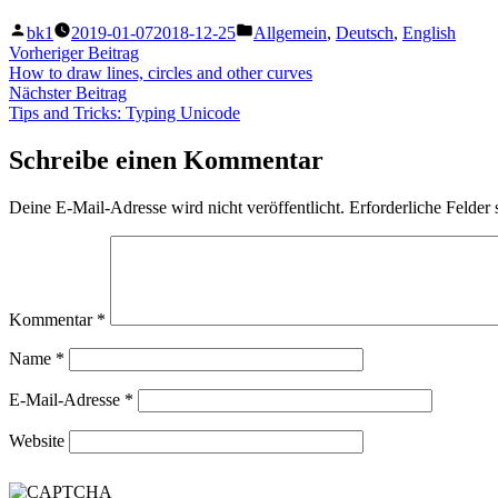
Veröffentlicht
Veröffentlicht
bk1
2019-01-07
2018-12-25
Allgemein
,
Deutsch
,
English
von
unter
Beitragsnavigation
Vorheriger
Vorheriger Beitrag
Beitrag:
How to draw lines, circles and other curves
Nächster
Nächster Beitrag
Beitrag:
Tips and Tricks: Typing Unicode
Schreibe einen Kommentar
Deine E-Mail-Adresse wird nicht veröffentlicht.
Erforderliche Felder 
Kommentar
*
Name
*
E-Mail-Adresse
*
Website