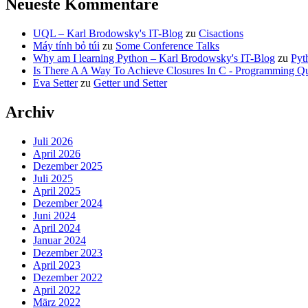
Neueste Kommentare
UQL – Karl Brodowsky's IT-Blog
zu
Cisactions
Máy tính bỏ túi
zu
Some Conference Talks
Why am I learning Python – Karl Brodowsky's IT-Blog
zu
Pyt
Is There A A Way To Achieve Closures In C - Programming Qu
Eva Setter
zu
Getter und Setter
Archiv
Juli 2026
April 2026
Dezember 2025
Juli 2025
April 2025
Dezember 2024
Juni 2024
April 2024
Januar 2024
Dezember 2023
April 2023
Dezember 2022
April 2022
März 2022