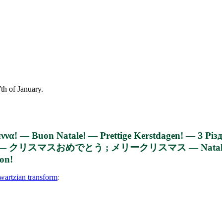
dox
tmas
th of January.
2019
να! — Buon Natale! — Prettige Kerstdagen! — З Р
kon!
wartzian transform
: