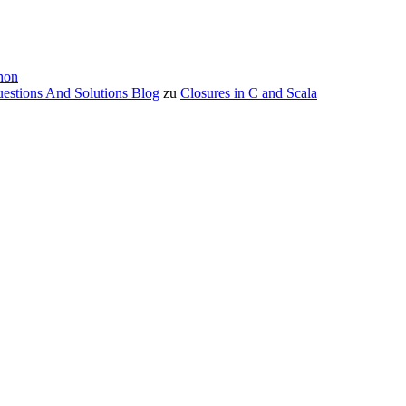
hon
estions And Solutions Blog
zu
Closures in C and Scala