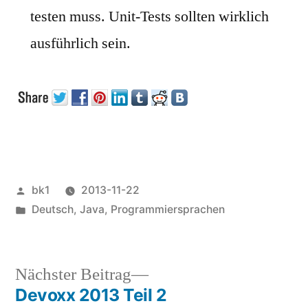
testen muss. Unit-Tests sollten wirklich
ausführlich sein.
Veröffentlicht
bk1
2013-11-22
von
Veröffentlicht
Deutsch
,
Java
,
Programmiersprachen
unter
Nächster
Nächster Beitrag
Beitrag:
Devoxx 2013 Teil 2