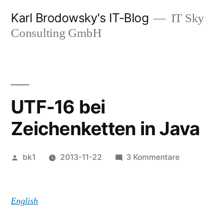
Zum
Karl Brodowsky's IT-Blog
IT Sky
Inhalt
Consulting GmbH
springen
UTF-16 bei
Zeichenketten in Java
Veröffentlicht
zu
bk1
2013-11-22
3 Kommentare
von
UTF-
16
bei
English
Zeichenket