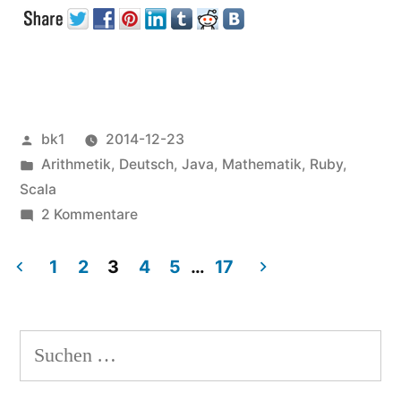
Veröffentlicht
bk1
2014-12-23
von
Veröffentlicht
Arithmetik
,
Deutsch
,
Java
,
Mathematik
,
Ruby
,
unter
Scala
zu
2 Kommentare
Restklassenrundung
1
2
3
4
5
…
17
Seitennummerierung
der
Suchen
Beiträge
nach: