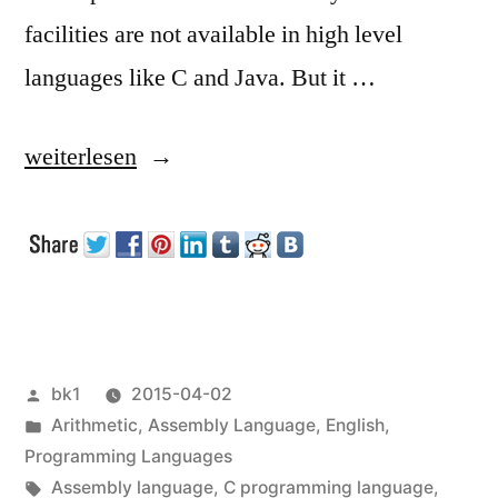
facilities are not available in high level
languages like C and Java. But it …
„How
weiterlesen
to
recover
the
Carry
Bit“
Veröffentlicht
bk1
2015-04-02
von
Veröffentlicht
Arithmetic
,
Assembly Language
,
English
,
unter
Programming Languages
Schlagwörter:
Assembly language
,
C programming language
,