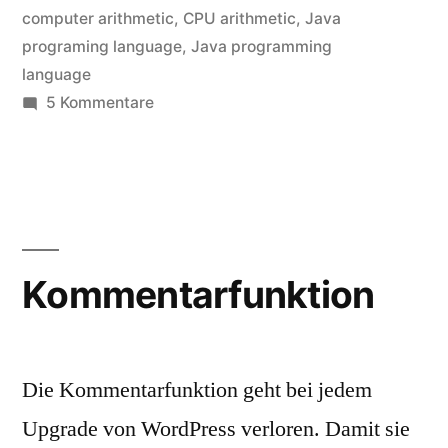
computer arithmetic
,
CPU arithmetic
,
Java
programing language
,
Java programming
language
zu
5 Kommentare
How
to
recover
the
Carry
Bit
Kommentarfunktion
Die Kommentarfunktion geht bei jedem
Upgrade von WordPress verloren. Damit sie