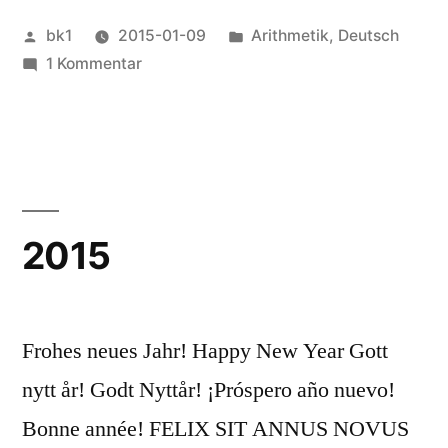
Veröffentlicht
Veröffentlicht
bk1
2015-01-09
Arithmetik
,
Deutsch
von
zu
unter
1 Kommentar
Rundung
mit
Summe
2015
Frohes neues Jahr! Happy New Year Gott
nytt år! Godt Nyttår! ¡Próspero año nuevo!
Bonne année! FELIX SIT ANNUS NOVUS