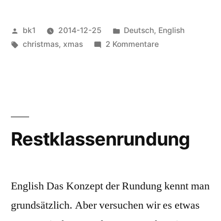
Veröffentlicht
Veröffentlicht
bk1
2014-12-25
Deutsch
,
English
von
Schlagwörter:
unter
zu
christmas
,
xmas
2 Kommentare
Weihnachten
2014
Restklassenrundung
English Das Konzept der Rundung kennt man
grundsätzlich. Aber versuchen wir es etwas