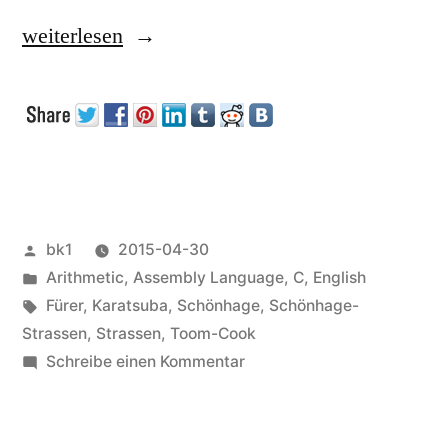
„How
weiterlesen
to
multiply
long
numbers“
Veröffentlicht
bk1
2015-04-30
von
Veröffentlicht
Arithmetic
,
Assembly Language
,
C
,
English
unter
Schlagwörter:
Fürer
,
Karatsuba
,
Schönhage
,
Schönhage-
Strassen
,
Strassen
,
Toom-Cook
zu
Schreibe einen Kommentar
How
to
multiply