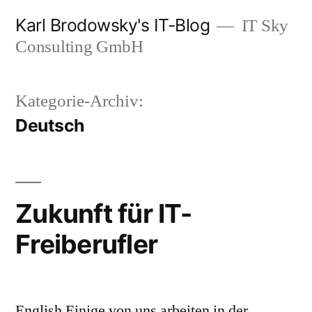
Zum
Karl Brodowsky's IT-Blog
IT Sky
Inhalt
Consulting GmbH
springen
Kategorie-Archiv:
Deutsch
Zukunft für IT-
Freiberufler
English Einige von uns arbeiten in der