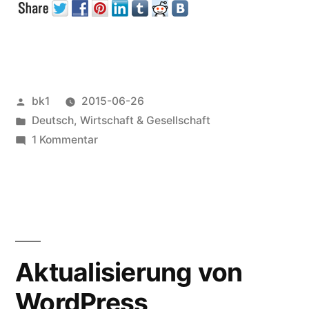
IT-
Freiberufler“
Veröffentlicht
bk1
2015-06-26
von
Veröffentlicht
Deutsch
,
Wirtschaft & Gesellschaft
unter
zu
1 Kommentar
Zukunft
für
IT-
Freiberufler
Aktualisierung von
WordPress