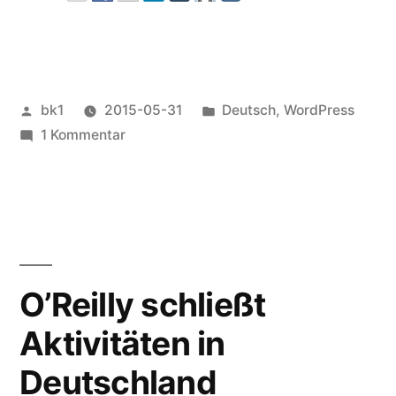
Veröffentlicht
Veröffentlicht
bk1
2015-05-31
Deutsch
,
WordPress
von
zu
unter
1 Kommentar
Aktualisierung
von
WordPress
O’Reilly schließt
Aktivitäten in
Deutschland