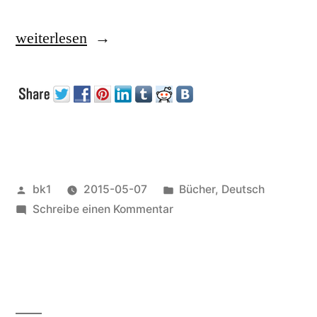
„O’Reilly
weiterlesen
schließt
Aktivitäten
in
Deutschland“
Veröffentlicht
Veröffentlicht
bk1
2015-05-07
Bücher
,
Deutsch
von
zu
unter
Schreibe einen Kommentar
O’Reilly
schließt
Aktivitäten
in
Deutschland