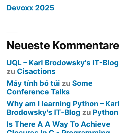
Devoxx 2025
Neueste Kommentare
UQL – Karl Brodowsky's IT-Blog
zu
Cisactions
Máy tính bỏ túi
zu
Some
Conference Talks
Why am I learning Python – Karl
Brodowsky's IT-Blog
zu
Python
Is There A A Way To Achieve
Closures In C - Programming