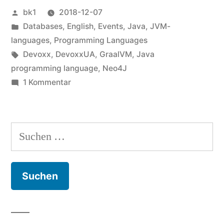
Veröffentlicht
bk1
2018-12-07
von
Veröffentlicht
Databases
,
English
,
Events
,
Java
,
JVM-
unter
languages
,
Programming Languages
Schlagwörter:
Devoxx
,
DevoxxUA
,
GraalVM
,
Java
programming language
,
Neo4J
zu
1 Kommentar
Devoxx
Kiew
2018
Suchen
nach: