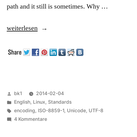
path and it still is sometimes. Why …
„Unicode,
weiterlesen
UTF-
8,
UTF-
16,
ISO-
Veröffentlicht
bk1
2014-02-04
8859-
von
Veröffentlicht
English
,
Linux
,
Standards
1:
unter
Schlagwörter:
encoding
,
ISO-8859-1
,
Unicode
,
UTF-8
zu
4 Kommentare
Why
Unicode,
is
UTF-