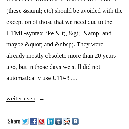
(these &auml; etc) should be avoided with the
exception of those that we need due to the
HTML-syntax like &lt;, &gt;, &amp; and
maybe &quot; and &nbsp;. They were
already mostly obsolete more than 20 years
ago, but in those days we still did not
automatically use UTF-8 …
„How
weiterlesen
to
get