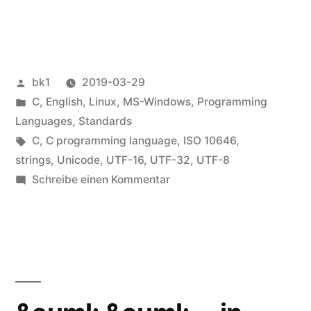
Veröffentlicht
bk1
2019-03-29
von
Veröffentlicht
C
,
English
,
Linux
,
MS-Windows
,
Programming
unter
Languages
,
Standards
Schlagwörter:
C
,
C programming language
,
ISO 10646
,
strings
,
Unicode
,
UTF-16
,
UTF-32
,
UTF-8
zu
Schreibe einen Kommentar
Unicode
and
C