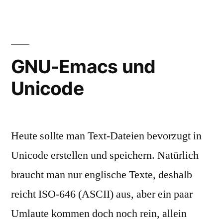
8,
it
UTF-
so
16,
difficult?“
ISO-
GNU-Emacs und
8859-
Unicode
1:
Why
is
it
Heute sollte man Text-Dateien bevorzugt in
so
difficult?
Unicode erstellen und speichern. Natürlich
braucht man nur englische Texte, deshalb
reicht ISO-646 (ASCII) aus, aber ein paar
Umlaute kommen doch noch rein, allein