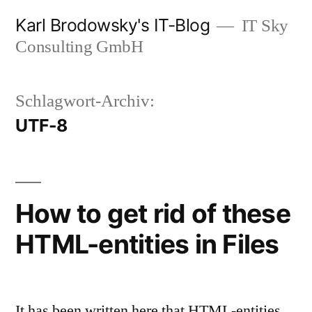
Zum
Karl Brodowsky's IT-Blog
IT Sky
Inhalt
Consulting GmbH
springen
Schlagwort-Archiv:
UTF-8
How to get rid of these
HTML-entities in Files
It has been written here that HTML-entities