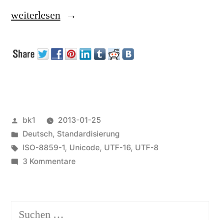
„Unicode,
weiterlesen
UTF-
8,
UTF-
16,
ISO-
Veröffentlicht
bk1
2013-01-25
8859-
von
Veröffentlicht
Deutsch
,
Standardisierung
1:
unter
Schlagwörter:
ISO-8859-1
,
Unicode
,
UTF-16
,
UTF-8
zu
3 Kommentare
Warum
Unicode,
ist
UTF-
8,
das
Suchen
UTF-