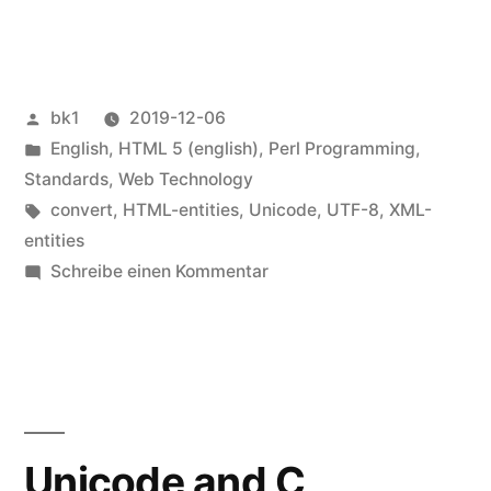
rid
of
these
Veröffentlicht
bk1
2019-12-06
HTML-
von
Veröffentlicht
English
,
HTML 5 (english)
,
Perl Programming
,
entities
unter
Standards
,
Web Technology
Schlagwörter:
convert
,
HTML-entities
,
Unicode
,
UTF-8
,
XML-
in
entities
Files“
zu
Schreibe einen Kommentar
How
to
get
rid
of
these
Unicode and C
HTML-