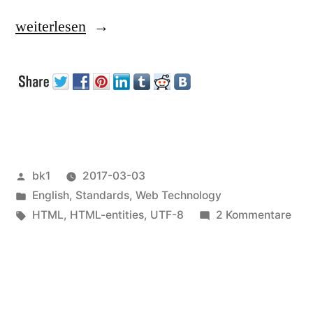
„&auml;
weiterlesen
&ouml;
…
in
HTML“
Veröffentlicht
bk1
2017-03-03
von
Veröffentlicht
English
,
Standards
,
Web Technology
unter
Schlagwörter:
zu
HTML
,
HTML-entities
,
UTF-8
2 Kommentare
&au
&ou
…
in
HT