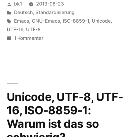
Veröffentlicht
bk1
2013-08-23
von
Veröffentlicht
Deutsch
,
Standardisierung
unter
Schlagwörter:
Emacs
,
GNU-Emacs
,
ISO-8859-1
,
Unicode
,
UTF-16
,
UTF-8
zu
1 Kommentar
GNU-
Emacs
und
Unicode
Unicode, UTF-8, UTF-
16, ISO-8859-1:
Warum ist das so